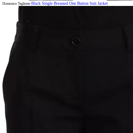
Black Single Breasted One Button Suit Jacket
Domenico Tagliente