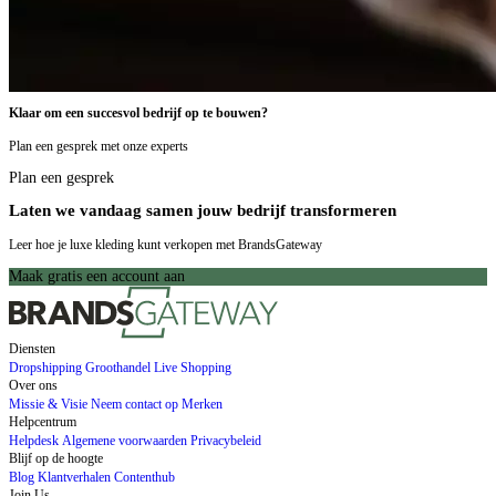
Klaar om een succesvol bedrijf op te bouwen?
Plan een gesprek met onze experts
Plan een gesprek
Laten we vandaag samen jouw bedrijf transformeren
Leer hoe je luxe kleding kunt verkopen met BrandsGateway
Maak gratis een account aan
Diensten
Dropshipping
Groothandel
Live Shopping
Over ons
Missie & Visie
Neem contact op
Merken
Helpcentrum
Helpdesk
Algemene voorwaarden
Privacybeleid
Blijf op de hoogte
Blog
Klantverhalen
Contenthub
Join Us