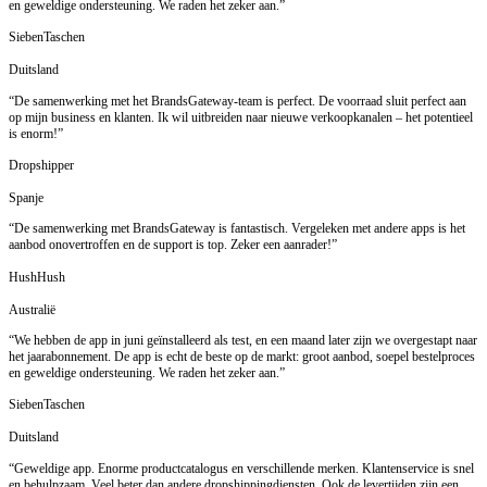
en geweldige ondersteuning. We raden het zeker aan.”
SiebenTaschen
Duitsland
“De samenwerking met het BrandsGateway-team is perfect. De voorraad sluit perfect aan
op mijn business en klanten. Ik wil uitbreiden naar nieuwe verkoopkanalen – het potentieel
is enorm!”
Dropshipper
Spanje
“De samenwerking met BrandsGateway is fantastisch. Vergeleken met andere apps is het
aanbod onovertroffen en de support is top. Zeker een aanrader!”
HushHush
Australië
“We hebben de app in juni geïnstalleerd als test, en een maand later zijn we overgestapt naar
het jaarabonnement. De app is echt de beste op de markt: groot aanbod, soepel bestelproces
en geweldige ondersteuning. We raden het zeker aan.”
SiebenTaschen
Duitsland
“Geweldige app. Enorme productcatalogus en verschillende merken. Klantenservice is snel
en behulpzaam. Veel beter dan andere dropshippingdiensten. Ook de levertijden zijn een