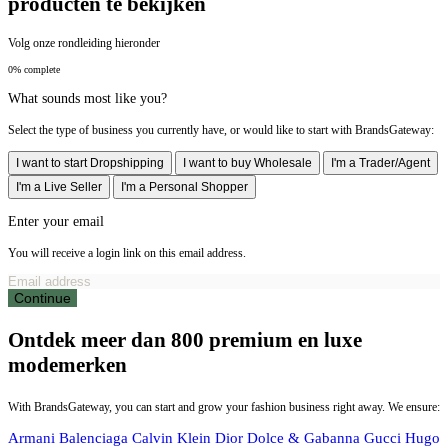
producten te bekijken
Volg onze rondleiding hieronder
0% complete
What sounds most like you?
Select the type of business you currently have, or would like to start with BrandsGateway:
I want to start Dropshipping
I want to buy Wholesale
I'm a Trader/Agent
I'm a Live Seller
I'm a Personal Shopper
Enter your email
You will receive a login link on this email address.
Continue
Ontdek meer dan 800 premium en luxe
modemerken
With BrandsGateway, you can start and grow your fashion business right away. We ensure:
Armani
Balenciaga
Calvin Klein
Dior
Dolce & Gabanna
Gucci
Hugo