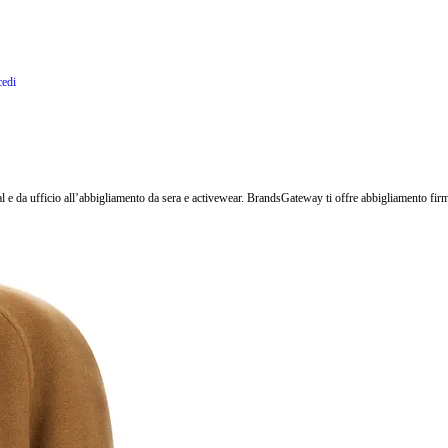
edi
l e da ufficio all’abbigliamento da sera e activewear. BrandsGateway ti offre abbigliamento fi