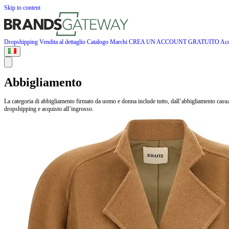
Skip to content
Dropshipping
Vendita al dettaglio
Catalogo
Marchi
CREA UN ACCOUNT GRATUITO
Acc
Abbigliamento
La categoria di abbigliamento firmato da uomo e donna include tutto, dall’abbigliamento casua
dropshipping e acquisto all’ingrosso.