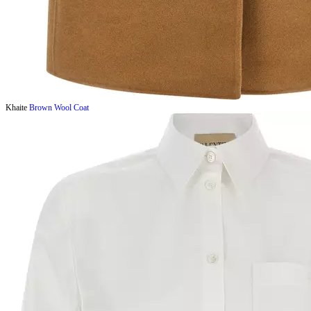
Khaite
Brown Wool Coat