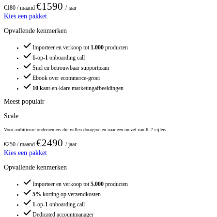
€1590
€180
/ maand
/ jaar
Kies een pakket
Opvallende kenmerken
Importeer en verkoop tot
1.000
producten
1
-op-
1
onboarding call
Snel en betrouwbaar supportteam
Ebook over ecommerce-groei
10 k
ant-en-klare marketingafbeeldingen
Meest populair
Scale
Voor ambitieuze ondernemers die willen doorgroeien naar een omzet van 6–7 cijfers.
€2490
€250
/ maand
/ jaar
Kies een pakket
Opvallende kenmerken
Importeer en verkoop tot
5.000
producten
5%
korting op verzendkosten
1
-op-
1
onboarding call
Dedicated accountmanager