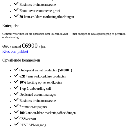
Business brainstormsessie
Ebook over ecommerce-groei
20 k
ant-en-klare marketingafbeeldingen
Enterprise
Gemaakt voor merken die opschalen naar unicorn-niveau — met onbeperkte catalogustoegang en premium
ondersteuning.
€6900
€690
/ maand
/ jaar
Kies een pakket
Opvallende kenmerken
Onbeperkt aantal producten (
50.000+
)
€
2B+
aan verkoopklare producten
10%
korting op verzendkosten
1
-op-
1
onboarding call
Dedicated accountmanager
Business brainstormsessie
Promotiecampagnes
100 k
ant-en-klare marketingafbeeldingen
CSV-export
REST API-toegang