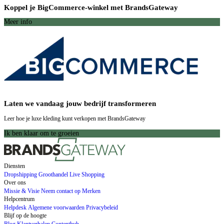
Koppel je BigCommerce-winkel met BrandsGateway
Meer info
Laten we vandaag jouw bedrijf transformeren
Leer hoe je luxe kleding kunt verkopen met BrandsGateway
Ik ben klaar om te groeien
Diensten
Dropshipping
Groothandel
Live Shopping
Over ons
Missie & Visie
Neem contact op
Merken
Helpcentrum
Helpdesk
Algemene voorwaarden
Privacybeleid
Blijf op de hoogte
Blog
Klantverhalen
Contenthub