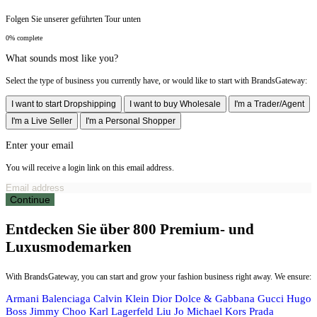
Folgen Sie unserer geführten Tour unten
0% complete
What sounds most like you?
Select the type of business you currently have, or would like to start with BrandsGateway:
I want to start Dropshipping
I want to buy Wholesale
I'm a Trader/Agent
I'm a Live Seller
I'm a Personal Shopper
Enter your email
You will receive a login link on this email address.
Continue
Entdecken Sie über 800 Premium- und
Luxusmodemarken
With BrandsGateway, you can start and grow your fashion business right away. We ensure:
Armani
Balenciaga
Calvin Klein
Dior
Dolce & Gabbana
Gucci
Hugo
Boss
Jimmy Choo
Karl Lagerfeld
Liu Jo
Michael Kors
Prada