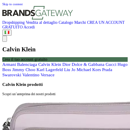
Skip to content
Dropshipping
Vendita al dettaglio
Catalogo
Marchi
CREA UN ACCOUNT
GRATUITO
Accedi
Calvin Klein
Crea il tuo account gratuito
Armani
Balenciaga
Calvin Klein
Dior
Dolce & Gabbana
Gucci
Hugo
Boss
Jimmy Choo
Karl Lagerfeld
Liu Jo
Michael Kors
Prada
Swarovski
Valentino
Versace
Calvin Klein prodotti
Scopri un’anteprima dei nostri prodotti