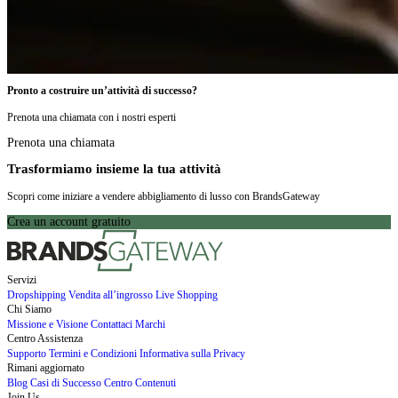
Pronto a costruire un’attività di successo?
Prenota una chiamata con i nostri esperti
Prenota una chiamata
Trasformiamo insieme la tua attività
Scopri come iniziare a vendere abbigliamento di lusso con BrandsGateway
Crea un account gratuito
Servizi
Dropshipping
Vendita all’ingrosso
Live Shopping
Chi Siamo
Missione e Visione
Contattaci
Marchi
Centro Assistenza
Supporto
Termini e Condizioni
Informativa sulla Privacy
Rimani aggiornato
Blog
Casi di Successo
Centro Contenuti
Join Us