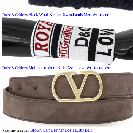
Black Wool Knitted Sweatbands Men Wristband
Dolce & Gabbana
Multicolor Wool Knit D&G Love Wristband Wrap
Dolce & Gabbana
Brown Calf Leather Bos Taurus Belt
Valentino Garavani