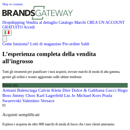
Skip to content
Dropshipping
Vendita al dettaglio
Catalogo
Marchi
CREA UN ACCOUNT
GRATUITO
Accedi
Come funziona?
Lotti di magazzino
Pre-ordine
Saldi
L’esperienza completa della vendita
all’ingrosso
Tutti gli strumenti per pianificare i tuoi acquisti, trovare marchi di moda di alta gamma,
gestire gli ordini e restare aggiornato sulle ultime tendenze.
Inizia ora
Armani
Balenciaga
Calvin Klein
Dior
Dolce & Gabbana
Gucci
Hugo
Boss
Jimmy Choo
Karl Lagerfeld
Liu Jo
Michael Kors
Prada
Swarovski
Valentino
Versace
01
Acquisti semplificati
Esplora e acquista da oltre 800 marchi di moda di lusso che i tuoi clienti ameranno.