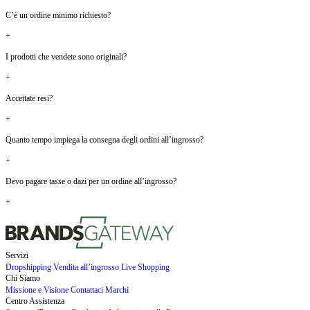
C’è un ordine minimo richiesto?
+
I prodotti che vendete sono originali?
+
Accettate resi?
+
Quanto tempo impiega la consegna degli ordini all’ingrosso?
+
Devo pagare tasse o dazi per un ordine all’ingrosso?
+
Servizi
Dropshipping
Vendita all’ingrosso
Live Shopping
Chi Siamo
Missione e Visione
Contattaci
Marchi
Centro Assistenza