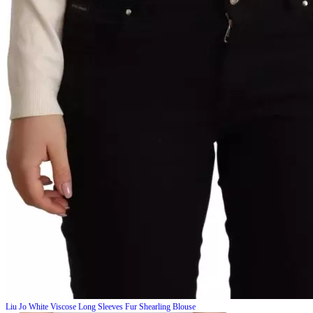
Liu Jo
White Viscose Long Sleeves Fur Shearling Blouse