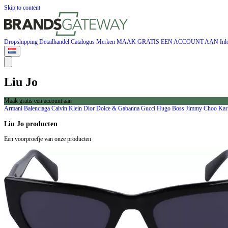
Skip to content
Dropshipping
Detailhandel
Catalogus
Merken
MAAK GRATIS EEN ACCOUNT AAN
Inl
Liu Jo
Maak gratis een account aan
Armani
Balenciaga
Calvin Klein
Dior
Dolce & Gabanna
Gucci
Hugo Boss
Jimmy Choo
Kar
Liu Jo producten
Een voorproefje van onze producten