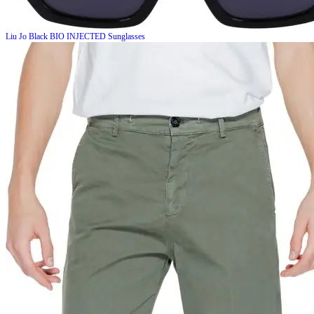
Liu Jo
Black BIO INJECTED Sunglasses