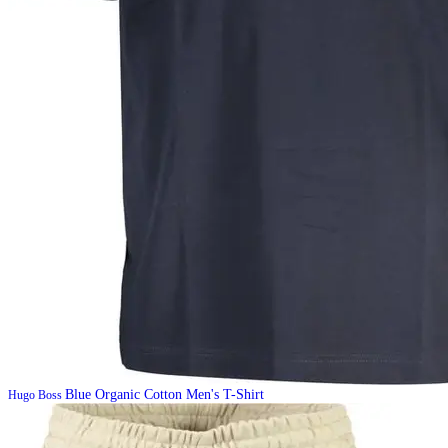
Blue Organic Cotton Men's T-Shirt
Hugo Boss