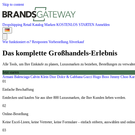
Skip to content
Dropshipping
Retail
Katalog
Marken
KOSTENLOS STARTEN
Anmelden
Wie funktioniert es?
Restposten
Vorbestellung
Abverkauf
Das komplette Großhandels-Erlebnis
Alle Tools, um Ihre Einkäufe zu planen, Luxusmarken zu beziehen, Bestellungen zu verwalte
Jetzt starten
Armani
Balenciaga
Calvin Klein
Dior
Dolce & Gabbana
Gucci
Hugo Boss
Jimmy Choo
Kar
01
Einfache Beschaffung
Entdecken und kaufen Sie aus über 800 Luxusmarken, die Ihre Kunden lieben werden.
02
Online-Bestellung
Keine Excel-Listen, keine Vertreter, keine Formulare – einfach stöbern, auswählen und online 
03