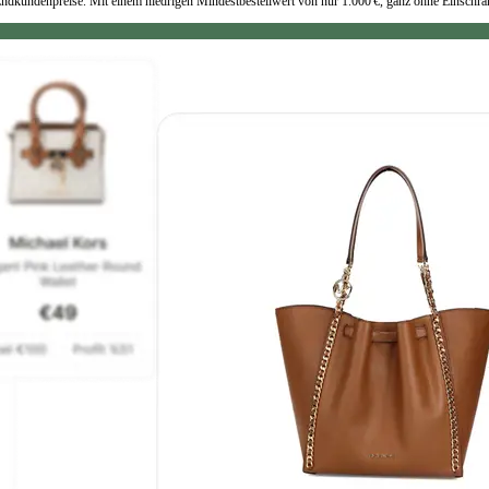
e Endkundenpreise. Mit einem niedrigen Mindestbestellwert von nur 1.000 €, ganz ohne Einsch