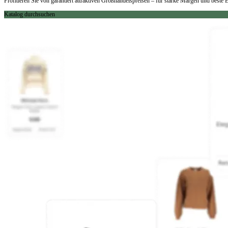
Profitieren Sie von garantiert attraktiven Großhandelspreisen – für starke Margen und best
Katalog durchsuchen