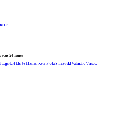
ecter
s sous 24 heures!
l Lagerfeld
Liu Jo
Michael Kors
Prada
Swarovski
Valentino
Versace