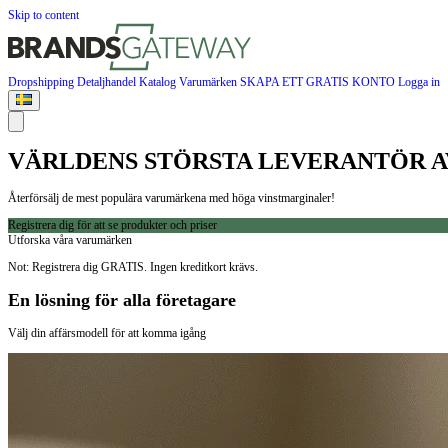
Skip to content
Dropshipping
Detaljhandel
Katalog
Varumärken
SKAPA ETT GRATIS KONTO
Logga in
VÄRLDENS STÖRSTA LEVERANTÖR A
Återförsälj de mest populära varumärkena med höga vinstmarginaler!
Registrera dig för att se produkter och priser
Utforska våra varumärken
Not: Registrera dig GRATIS. Ingen kreditkort krävs.
En lösning för alla företagare
Välj din affärsmodell för att komma igång