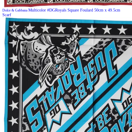
Multicolor #DGRoyals Square Foulard 50cm x 49.5cm
Dolce & Gabbana
Scarf