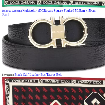
Multicolor #DGRoyals Square Foulard 50.5cm x 50cm
Dolce & Gabbana
Scarf
Black Calf Leather Bos Taurus Belt
Ferragamo