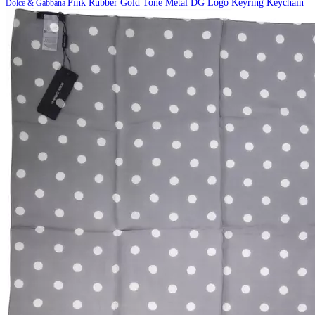
Pink Rubber Gold Tone Metal DG Logo Keyring Keychain
Dolce & Gabbana