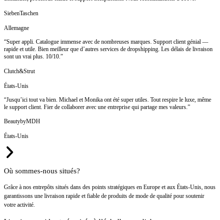
SiebenTaschen
Allemagne
“Super appli. Catalogue immense avec de nombreuses marques. Support client génial —
rapide et utile. Bien meilleur que d’autres services de dropshipping. Les délais de livraison
sont un vrai plus. 10/10.”
Clutch&Strut
États-Unis
“Jusqu’ici tout va bien. Michael et Monika ont été super utiles. Tout respire le luxe, même
le support client. Fier de collaborer avec une entreprise qui partage mes valeurs.”
BeautybyMDH
États-Unis
Où sommes-nous situés?
Grâce à nos entrepôts situés dans des points stratégiques en Europe et aux États-Unis, nous
garantissons une livraison rapide et fiable de produits de mode de qualité pour soutenir
votre activité.