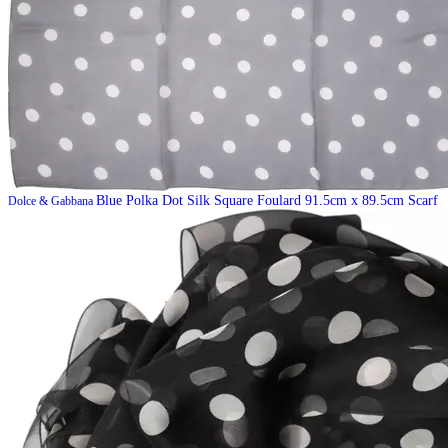
Blue Polka Dot Silk Square Foulard 91.5cm x 89.5cm Scarf
Dolce & Gabbana