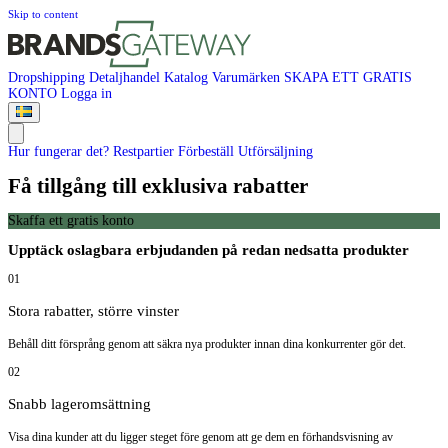
Skip to content
Dropshipping
Detaljhandel
Katalog
Varumärken
SKAPA ETT GRATIS
KONTO
Logga in
Hur fungerar det?
Restpartier
Förbeställ
Utförsäljning
Få tillgång till exklusiva rabatter
Skaffa ett gratis konto
Upptäck oslagbara erbjudanden på redan nedsatta produkter
01
Stora rabatter, större vinster
Behåll ditt försprång genom att säkra nya produkter innan dina konkurrenter gör det.
02
Snabb lageromsättning
Visa dina kunder att du ligger steget före genom att ge dem en förhandsvisning av