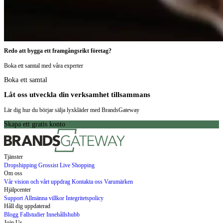
Redo att bygga ett framgångsrikt företag?
Boka ett samtal med våra experter
Boka ett samtal
Låt oss utveckla din verksamhet tillsammans
Lär dig hur du börjar sälja lyxkläder med BrandsGateway
Skapa ett gratis konto
Tjänster
Dropshipping
Grossist
Live Shopping
Om oss
Vår vision och vårt uppdrag
Kontakta oss
Varumärken
Hjälpcenter
Support
Allmänna villkor
Integritetspolicy
Håll dig uppdaterad
Blogg
Fallstudier
Innehållshubb
Join Us