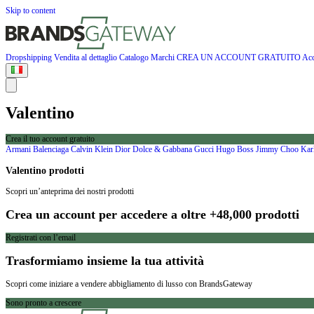
Skip to content
Dropshipping
Vendita al dettaglio
Catalogo
Marchi
CREA UN ACCOUNT GRATUITO
Acc
Valentino
Crea il tuo account gratuito
Armani
Balenciaga
Calvin Klein
Dior
Dolce & Gabbana
Gucci
Hugo Boss
Jimmy Choo
Kar
Valentino prodotti
Scopri un’anteprima dei nostri prodotti
Crea un account per accedere a oltre +48,000 prodotti
Registrati con l’email
Trasformiamo insieme la tua attività
Scopri come iniziare a vendere abbigliamento di lusso con BrandsGateway
Sono pronto a crescere