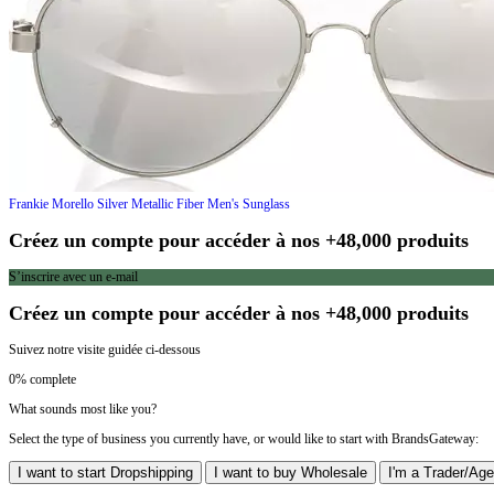
Frankie Morello
Silver Metallic Fiber Men's Sunglass
Créez un compte pour accéder à nos +48,000 produits
S’inscrire avec un e-mail
Créez un compte pour accéder à nos +48,000 produits
Suivez notre visite guidée ci-dessous
0% complete
What sounds most like you?
Select the type of business you currently have, or would like to start with BrandsGateway:
I want to start Dropshipping
I want to buy Wholesale
I'm a Trader/Age