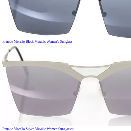
Frankie Morello
Black Metallic Women's Sunglass
Frankie Morello
Silver Metallic Women Sunglasses