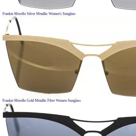
Frankie Morello
Silver Metallic Women's Sunglass
Frankie Morello
Gold Metallic Fibre Women Sunglass