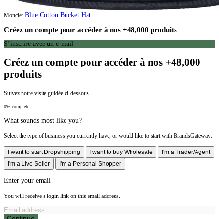
Blue Cotton Bucket Hat
Moncler
Créez un compte pour accéder à nos +48,000 produits
S’inscrire avec un e-mail
Créez un compte pour accéder à nos +48,000
produits
Suivez notre visite guidée ci-dessous
0% complete
What sounds most like you?
Select the type of business you currently have, or would like to start with BrandsGateway:
I want to start Dropshipping
I want to buy Wholesale
I'm a Trader/Agent
I'm a Live Seller
I'm a Personal Shopper
Enter your email
You will receive a login link on this email address.
Continue