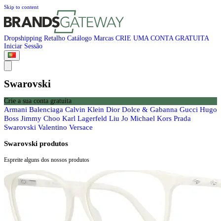
Skip to content
Dropshipping
Retalho
Catálogo
Marcas
CRIE UMA CONTA GRATUITA
Iniciar Sessão
Swarovski
Crie a sua conta gratuita
Armani
Balenciaga
Calvin Klein
Dior
Dolce & Gabanna
Gucci
Hugo
Boss
Jimmy Choo
Karl Lagerfeld
Liu Jo
Michael Kors
Prada
Swarovski
Valentino
Versace
Swarovski produtos
Espreite alguns dos nossos produtos