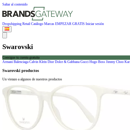
Saltar al contenido
Dropshipping
Retail
Catálogo
Marcas
EMPEZAR GRATIS
Iniciar sesión
Swarovski
Consigue tu cuenta gratuita
Armani
Balenciaga
Calvin Klein
Dior
Dolce & Gabbana
Gucci
Hugo Boss
Jimmy Choo
Kar
Swarovski productos
Un vistazo a algunos de nuestros productos