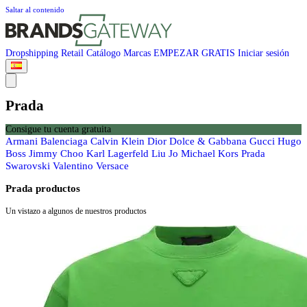
Saltar al contenido
Dropshipping
Retail
Catálogo
Marcas
EMPEZAR GRATIS
Iniciar sesión
Prada
Consigue tu cuenta gratuita
Armani
Balenciaga
Calvin Klein
Dior
Dolce & Gabbana
Gucci
Hugo
Boss
Jimmy Choo
Karl Lagerfeld
Liu Jo
Michael Kors
Prada
Swarovski
Valentino
Versace
Prada productos
Un vistazo a algunos de nuestros productos