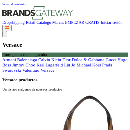
Saltar al contenido
Dropshipping
Retail
Catálogo
Marcas
EMPEZAR GRATIS
Iniciar sesión
Versace
Consigue tu cuenta gratuita
Armani
Balenciaga
Calvin Klein
Dior
Dolce & Gabbana
Gucci
Hugo
Boss
Jimmy Choo
Karl Lagerfeld
Liu Jo
Michael Kors
Prada
Swarovski
Valentino
Versace
Versace productos
Un vistazo a algunos de nuestros productos