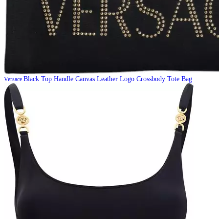
Black Top Handle Canvas Leather Logo Crossbody Tote Bag
Versace