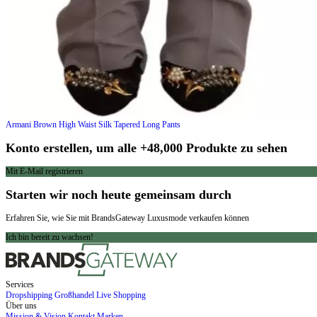
Armani
Brown High Waist Silk Tapered Long Pants
Konto erstellen, um alle +48,000 Produkte zu sehen
Mit E-Mail registrieren
Starten wir noch heute gemeinsam durch
Erfahren Sie, wie Sie mit BrandsGateway Luxusmode verkaufen können
Ich bin bereit zu wachsen!
Services
Dropshipping
Großhandel
Live Shopping
Über uns
Mission & Vision
Kontakt
Marken