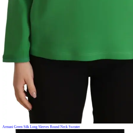
Armani
Green Silk Long Sleeves Round Neck Sweater