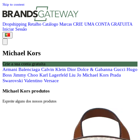
Skip to content
Dropshipping
Retalho
Catálogo
Marcas
CRIE UMA CONTA GRATUITA
Iniciar Sessão
Michael Kors
Crie a sua conta gratuita
Armani
Balenciaga
Calvin Klein
Dior
Dolce & Gabanna
Gucci
Hugo
Boss
Jimmy Choo
Karl Lagerfeld
Liu Jo
Michael Kors
Prada
Swarovski
Valentino
Versace
Michael Kors produtos
Espreite alguns dos nossos produtos