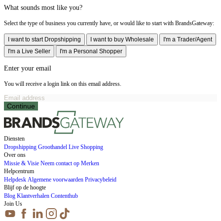
What sounds most like you?
Select the type of business you currently have, or would like to start with BrandsGateway:
I want to start Dropshipping
I want to buy Wholesale
I'm a Trader/Agent
I'm a Live Seller
I'm a Personal Shopper
Enter your email
You will receive a login link on this email address.
Continue
Diensten
Dropshipping
Groothandel
Live Shopping
Over ons
Missie & Visie
Neem contact op
Merken
Helpcentrum
Helpdesk
Algemene voorwaarden
Privacybeleid
Blijf op de hoogte
Blog
Klantverhalen
Contenthub
Join Us